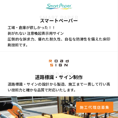
SMART PAPER
スマートペーパー
工場・倉庫が欲しかった！！
剥がれない 注意喚起表示用サイン
圧倒的な訴求力、優れた耐久性、自在な防滑性を備えた床印
刷技術です。
ROAD SIGN
道路標識・サイン制作
道路標識・サインの設計から製造、施工まで一貫して行い高
い技術力と確かな品質で対応いたします。
施工代理店募集