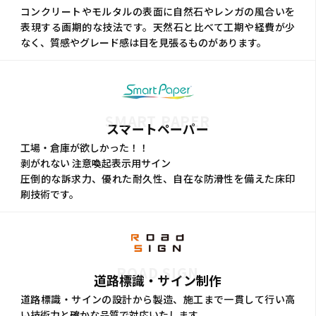
コンクリートやモルタルの表面に自然石やレンガの風合いを
表現する画期的な技法です。天然石と比べて工期や経費が少
なく、質感やグレード感は目を見張るものがあります。
SMART PAPER
スマートペーパー
工場・倉庫が欲しかった！！
剥がれない 注意喚起表示用サイン
圧倒的な訴求力、優れた耐久性、自在な防滑性を備えた床印
刷技術です。
ROAD SIGN
道路標識・サイン制作
道路標識・サインの設計から製造、施工まで一貫して行い高
い技術力と確かな品質で対応いたします。