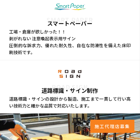
SMART PAPER
スマートペーパー
工場・倉庫が欲しかった！！
剥がれない 注意喚起表示用サイン
圧倒的な訴求力、優れた耐久性、自在な防滑性を備えた床印
刷技術です。
ROAD SIGN
道路標識・サイン制作
道路標識・サインの設計から製造、施工まで一貫して行い高
い技術力と確かな品質で対応いたします。
施工代理店募集