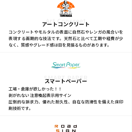
Art Concreet
アートコンクリート
コンクリートやモルタルの表面に自然石やレンガの風合いを
表現する画期的な技法です。天然石と比べて工期や経費が少
なく、質感やグレード感は目を見張るものがあります。
SMART PAPER
スマートペーパー
工場・倉庫が欲しかった！！
剥がれない 注意喚起表示用サイン
圧倒的な訴求力、優れた耐久性、自在な防滑性を備えた床印
刷技術です。