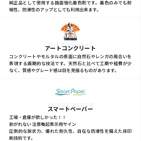
純正品として使用する路面強化着色剤です。着色のみでも耐
候性、防滑性のアップとしても利用出来ます。
Art Concreet
アートコンクリート
コンクリートやモルタルの表面に自然石やレンガの風合いを
表現する画期的な技法です。天然石と比べて工期や経費が少
なく、質感やグレード感は目を見張るものがあります。
SMART PAPER
スマートペーパー
工場・倉庫が欲しかった！！
剥がれない 注意喚起表示用サイン
圧倒的な訴求力、優れた耐久性、自在な防滑性を備えた床印
刷技術です。