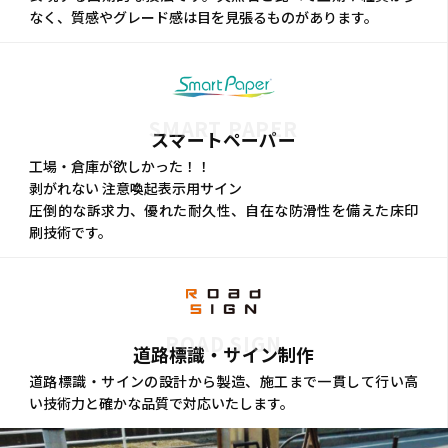
なく、質感やグレード感は目を見張るものがあります。
SMART PAPER
スマートペーパー
工場・倉庫が欲しかった！！
剥がれない 注意喚起表示用サイン
圧倒的な訴求力、優れた耐久性、自在な防滑性を備えた床印
刷技術です。
ROAD SIGN
道路標識・サイン制作
道路標識・サインの設計から製造、施工まで一貫して行い高
い技術力と確かな品質で対応いたします。