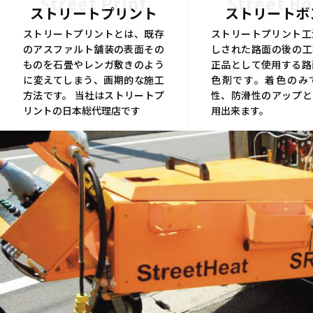
Street Print
Street B
ストリートプリント
ストリートボ
ストリートプリントとは、既存
ストリートプリント工
のアスファルト舗装の表面その
しされた路面の後の工
ものを石畳やレンガ敷きのよう
正品として使用する路
に変えてしまう、画期的な施工
色剤です。着色のみ
方法です。 当社はストリートプ
性、防滑性のアップと
リントの日本総代理店です
用出来ます。