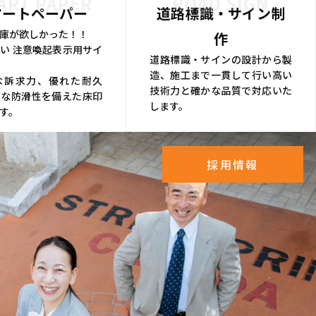
ART PAPER
ROAD SIGN
マートペーパー
道路標識・サイン制
庫が欲しかった！！
作
い 注意喚起表示用サイ
道路標識・サインの設計から製
造、施工まで一貫して行い高い
な訴求力、優れた耐久
技術力と確かな品質で対応いた
在な防滑性を備えた床印
します。
す。
採用情報