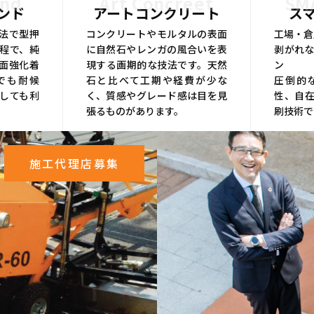
ond
Art Concreet
SM
ンド
アートコンクリート
ス
法で型押
コンクリートやモルタルの表面
工場・倉
程で、純
に自然石やレンガの風合いを表
剥がれな
面強化着
現する画期的な技法です。天然
ン
でも耐候
石と比べて工期や経費が少な
圧倒的
しても利
く、質感やグレード感は目を見
性、自
張るものがあります。
刷技術で
施工代理店募集