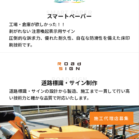
SMART PAPER
スマートペーパー
工場・倉庫が欲しかった！！
剥がれない 注意喚起表示用サイン
圧倒的な訴求力、優れた耐久性、自在な防滑性を備えた床印
刷技術です。
ROAD SIGN
道路標識・サイン制作
道路標識・サインの設計から製造、施工まで一貫して行い高
い技術力と確かな品質で対応いたします。
施工代理店募集