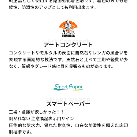
純正品として使用する路面強化着色剤です。着色のみでも耐
候性、防滑性のアップとしても利用出来ます。
Art Concreet
アートコンクリート
コンクリートやモルタルの表面に自然石やレンガの風合いを
表現する画期的な技法です。天然石と比べて工期や経費が少
なく、質感やグレード感は目を見張るものがあります。
SMART PAPER
スマートペーパー
工場・倉庫が欲しかった！！
剥がれない 注意喚起表示用サイン
圧倒的な訴求力、優れた耐久性、自在な防滑性を備えた床印
刷技術です。