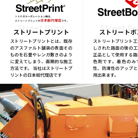
Street Print
Street B
ストリートプリント
ストリートボ
ストリートプリントとは、既存
ストリートプリント工
のアスファルト舗装の表面その
しされた路面の後の工
ものを石畳やレンガ敷きのよう
正品として使用する路
に変えてしまう、画期的な施工
色剤です。着色のみ
方法です。 当社はストリートプ
性、防滑性のアップと
リントの日本総代理店です
用出来ます。