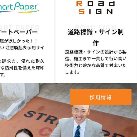
ART PAPER
ROAD SIGN
マートペーパー
道路標識・サイン制
庫が欲しかった！！
作
い 注意喚起表示用サイ
道路標識・サインの設計から製
造、施工まで一貫して行い高い
な訴求力、優れた耐久
技術力と確かな品質で対応いた
在な防滑性を備えた床印
します。
す。
採用情報