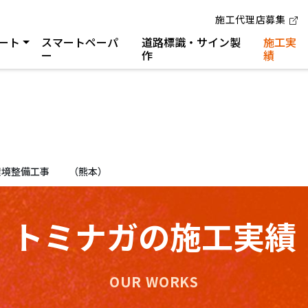
施工代理店募集
ート
スマートペーパ
道路標識・サイン製
施工実
ー
作
績
道環境整備工事 （熊本）
トミナガの施工実績
OUR WORKS