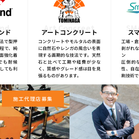
ond
Art Concreet
SM
ンド
アートコンクリート
ス
法で型押
コンクリートやモルタルの表面
工場・倉
程で、純
に自然石やレンガの風合いを表
剥がれな
面強化着
現する画期的な技法です。天然
ン
でも耐候
石と比べて工期や経費が少な
圧倒的
しても利
く、質感やグレード感は目を見
性、自
張るものがあります。
刷技術で
施工代理店募集