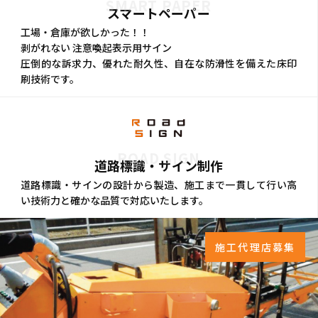
SMART PAPER
スマートペーパー
工場・倉庫が欲しかった！！
剥がれない 注意喚起表示用サイン
圧倒的な訴求力、優れた耐久性、自在な防滑性を備えた床印
刷技術です。
ROAD SIGN
道路標識・サイン制作
道路標識・サインの設計から製造、施工まで一貫して行い高
い技術力と確かな品質で対応いたします。
施工代理店募集