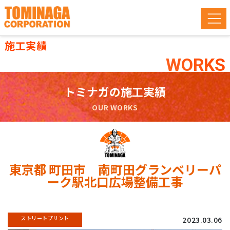
施工実績
WORKS
トミナガの施工実績
OUR WORKS
東京都 町田市 南町田グランベリーパ
ーク駅北口広場整備工事
ストリートプリント
2023.03.06