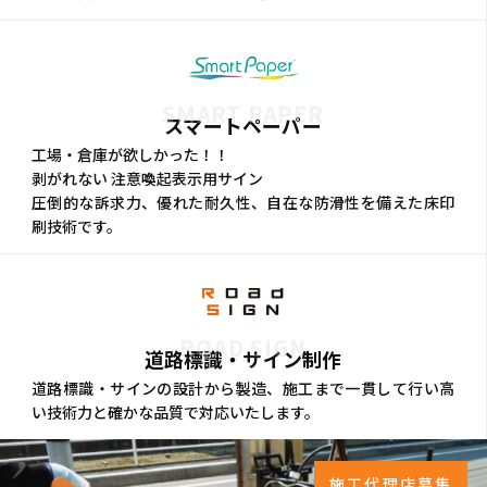
SMART PAPER
スマートペーパー
工場・倉庫が欲しかった！！
剥がれない 注意喚起表示用サイン
圧倒的な訴求力、優れた耐久性、自在な防滑性を備えた床印
刷技術です。
ROAD SIGN
道路標識・サイン制作
道路標識・サインの設計から製造、施工まで一貫して行い高
い技術力と確かな品質で対応いたします。
施工代理店募集