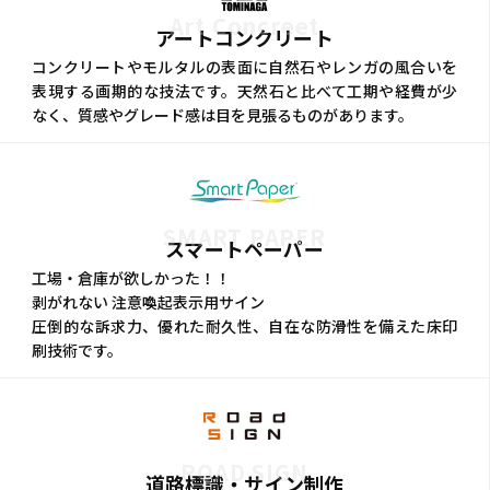
Art Concreet
アートコンクリート
コンクリートやモルタルの表面に自然石やレンガの風合いを
表現する画期的な技法です。天然石と比べて工期や経費が少
なく、質感やグレード感は目を見張るものがあります。
SMART PAPER
スマートペーパー
工場・倉庫が欲しかった！！
剥がれない 注意喚起表示用サイン
圧倒的な訴求力、優れた耐久性、自在な防滑性を備えた床印
刷技術です。
ROAD SIGN
道路標識・サイン制作