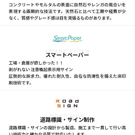
コンクリートやモルタルの表面に自然石やレンガの風合いを
表現する画期的な技法です。天然石と比べて工期や経費が少
なく、質感やグレード感は目を見張るものがあります。
SMART PAPER
スマートペーパー
工場・倉庫が欲しかった！！
剥がれない 注意喚起表示用サイン
圧倒的な訴求力、優れた耐久性、自在な防滑性を備えた床印
刷技術です。
ROAD SIGN
道路標識・サイン制作
道路標識・サインの設計から製造、施工まで一貫して行い高
い技術力と確かな品質で対応いたします。