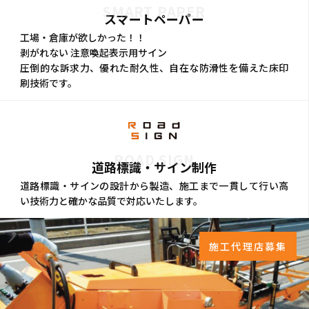
SMART PAPER
スマートペーパー
工場・倉庫が欲しかった！！
剥がれない 注意喚起表示用サイン
圧倒的な訴求力、優れた耐久性、自在な防滑性を備えた床印
刷技術です。
ROAD SIGN
道路標識・サイン制作
道路標識・サインの設計から製造、施工まで一貫して行い高
い技術力と確かな品質で対応いたします。
施工代理店募集