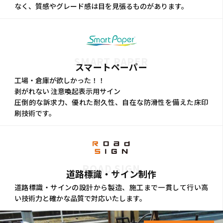
なく、質感やグレード感は目を見張るものがあります。
SMART PAPER
スマートペーパー
工場・倉庫が欲しかった！！
剥がれない 注意喚起表示用サイン
圧倒的な訴求力、優れた耐久性、自在な防滑性を備えた床印
刷技術です。
ROAD SIGN
道路標識・サイン制作
道路標識・サインの設計から製造、施工まで一貫して行い高
い技術力と確かな品質で対応いたします。